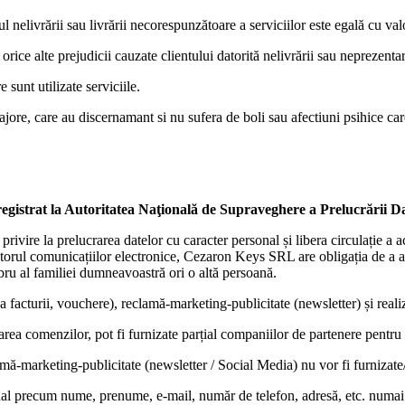
l nelivrării sau livrării necorespunzătoare a serviciilor este egală cu valo
rice alte prejudicii cauzate clientului datorită nelivrării sau neprezentar
sunt utilizate serviciile.
ore, care au discernamant si nu sufera de boli sau afectiuni psihice care 
registrat la Autoritatea Naţională de Supraveghere a Prelucrării D
ivire la prelucrarea datelor cu caracter personal și libera circulație a a
sectorul comunicațiilor electronice, Cezaron Keys SRL are obligația de a 
ru al familiei dumneavoastră ori o altă persoană.
facturii, vouchere), reclamă-marketing-publicitate (newsletter) și realizar
a comenzilor, pot fi furnizate parțial companiilor de partenere pentru 
-marketing-publicitate (newsletter / Social Media) nu vor fi furnizate/v
al precum nume, prenume, e-mail, număr de telefon, adresă, etc. numai d