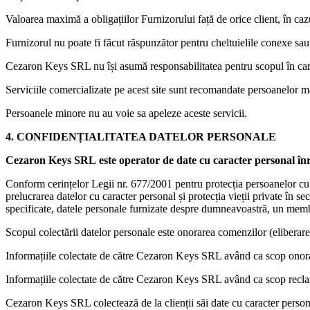
Valoarea maximă a obligațiilor Furnizorului față de orice client, în cazu
Furnizorul nu poate fi făcut răspunzător pentru cheltuielile conexe sau o
Cezaron Keys SRL nu își asumă responsabilitatea pentru scopul în care 
Serviciile comercializate pe acest site sunt recomandate persoanelor maj
Persoanele minore nu au voie sa apeleze aceste servicii.
4. CONFIDENȚIALITATEA DATELOR PERSONALE
Cezaron Keys SRL
este operator de date cu caracter personal în
Conform cerințelor Legii nr. 677/2001 pentru protecția persoanelor cu pr
prelucrarea datelor cu caracter personal și protecția vieții private în 
specificate, datele personale furnizate despre dumneavoastră, un memb
Scopul colectării datelor personale este onorarea comenzilor (eliberarea 
Informațiile colectate de către Cezaron Keys SRL având ca scop onorare
Informațiile colectate de către Cezaron Keys SRL având ca scop reclamă
Cezaron Keys SRL colectează de la clienții săi date cu caracter person