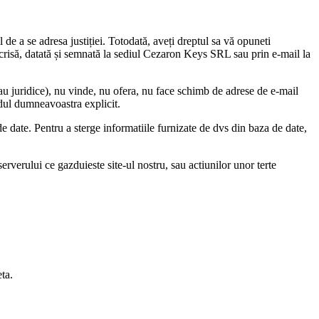
 de a se adresa justiției. Totodată, aveți dreptul sa vă opuneti
e scrisă, datată și semnată la sediul Cezaron Keys SRL sau prin e-mail la
 juridice), nu vinde, nu ofera, nu face schimb de adrese de e-mail
rdul dumneavoastra explicit.
de date. Pentru a sterge informatiile furnizate de dvs din baza de date,
rverului ce gazduieste site-ul nostru, sau actiunilor unor terte
eta.