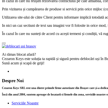
În cazul în care nu reușim rezolvarea conflictului pe cale amiabilă, 
Prin vizitarea și cumpărarea de produse si servicii prin orice mijloc (co
Utilizarea site-ului de către Client pentru informare implică totodată a
In nici un caz sectiuni de text sau imagini vor fi folosite in orice mod
În cazul în care nu sunteți de acord cu acești termeni și condiții, vă rug
Ai rămas blocat afară?
Cezaron Keys este soluția ta rapidă și sigură pentru deblocări uși în 
Sună acum și scapă de griji!
Despre Noi
Cezaron Keys SRL este una dintre primele firme autorizate din Brașov care și-a dedicat î
Încă din anul 2004, suntem aproape de locatarii si firmele din zona, serviciile noastre s
Serviciile Noastre