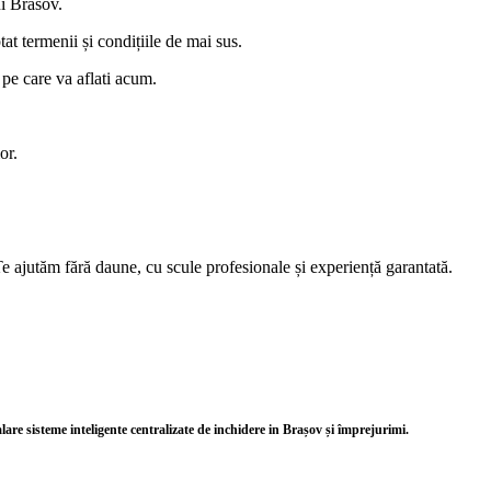
ui Brasov.
tat termenii și condițiile de mai sus.
 pe care va aflati acum.
or.
e ajutăm fără daune, cu scule profesionale și experiență garantată.
alare sisteme inteligente centralizate de inchidere in Brașov și împrejurimi.