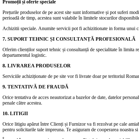
Promoții și oferte speciale
Prețurile produselor de pe acest site sunt informative și pot suferi mod
perioadă de timp, acestea sunt valabile în limitele stocurilor disponibil
Achizitii speciale. Anumite servicii pot fi achizitionate in forma unui c
7. SUPORT TEHNIC ȘI CONSULTANȚĂ PROFESIONALĂ
Oferim clienților suport tehnic și consultanță de specialitate în limita 
departamentul logistic.
8. LIVRAREA PRODUSELOR
Serviciile achiziționate de pe site vor fi livrate doar pe teritoriul Roman
9. TENTATIVĂ DE FRAUDĂ
Orice tentativa de acces neautorizat a bazelor de date, datelor personal
penale către acestea.
10. LITIGII
Orice litigiu apărut între Clienți și Furnizor va fi rezolvat pe cale ami
pentru solicitarile tale impreuna. Te asiguram de cooperarea noastra si