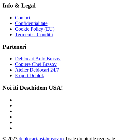
Info & Legal
Contact
Confidentialitate
Cookie Policy (EU)
Termeni si Conditii
Parteneri
Deblocari Auto Brasov
Copiere Chei Brasov
Atelier Deblocari 24/7
Expert Deblok
Noi iti Deschidem USA!
© 2023
deblocari-usi-brasov.ro
Toate drepturile rezervate.