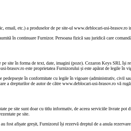
c, email, etc.) a produselor de pe site-ul www.deblocari-usi-brasov.ro im
umită în continuare Furnizor. Persoana fizică sau juridică care comandă 
pe site în forma de text, date, imagini (poze). Cezaron Keys SRL își rez
usi-brasov.ro este proprietatea Furnizorului și este apărat de legile în vi
 pedepsește în conformitate cu legile în vigoare (administrativ, civil sau
lcare a drepturilor de autor de către www.deblocari-usi-brasov.ro vă rugăm 
ntate pe site sunt doar cu titlu informativ, de aceea serviciile livrate pot
rezentate pe site.
i au fost afișate greșit, Furnizorul își rezervă dreptul de a anula rezervar