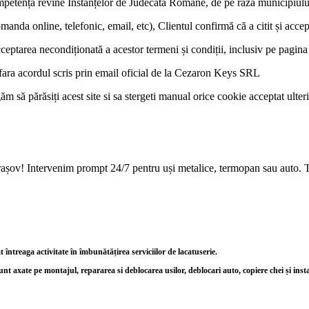
competența revine Instanțelor de Judecată Române, de pe raza municipiul
manda online, telefonic, email, etc), Clientul confirmă că a citit și accep
cceptarea necondiționată a acestor termeni și condiții, inclusiv pe pagina
, fara acordul scris prin email oficial de la Cezaron Keys SRL
ăm să părăsiți acest site si sa stergeti manual orice cookie acceptat ulteri
Brașov! Intervenim prompt 24/7 pentru uși metalice, termopan sau auto. T
ntreaga activitate în îmbunătățirea serviciilor de lacatuserie.
unt axate pe montajul, repararea si deblocarea usilor, deblocari auto, copiere chei și inst