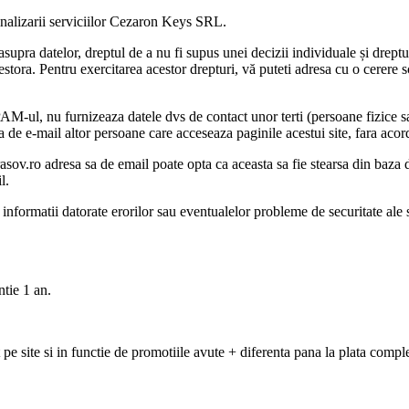
 finalizarii serviciilor Cezaron Keys SRL.
upra datelor, dreptul de a nu fi supus unei decizii individuale și dreptul
acestora. Pentru exercitarea acestor drepturi, vă puteti adresa cu o cerer
l, nu furnizeaza datele dvs de contact unor terti (persoane fizice sau
 de e-mail altor persoane care acceseaza paginile acestui site, fara aco
rasov.ro adresa sa de email poate opta ca aceasta sa fie stearsa din baza 
l.
formatii datorate erorilor sau eventualelor probleme de securitate ale se
ntie 1 an.
at pe site si in functie de promotiile avute + diferenta pana la plata compl