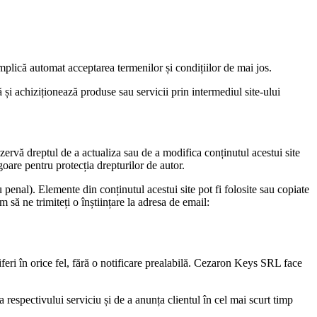
plică automat acceptarea termenilor și condițiilor de mai jos.
și achiziționează produse sau servicii prin intermediul site-ului
ervă dreptul de a actualiza sau de a modifica conținutul acestui site
goare pentru protecția drepturilor de autor.
 penal). Elemente din conținutul acestui site pot fi folosite sau copiate
să ne trimiteți o înștiințare la adresa de email:
 diferi în orice fel, fără o notificare prealabilă. Cezaron Keys SRL face
ea respectivului serviciu și de a anunța clientul în cel mai scurt timp