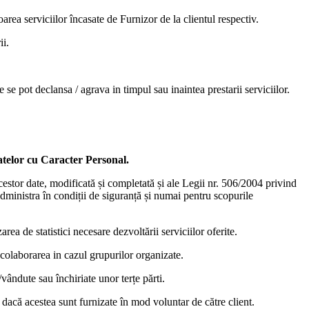
area serviciilor încasate de Furnizor de la clientul respectiv.
ii.
se pot declansa / agrava in timpul sau inaintea prestarii serviciilor.
atelor cu Caracter Personal.
cestor date, modificată și completată și ale Legii nr. 506/2004 privind
administra în condiții de siguranță și numai pentru scopurile
ea de statistici necesare dezvoltării serviciilor oferite.
colaborarea in cazul grupurilor organizate.
ândute sau închiriate unor terțe părti.
acă acestea sunt furnizate în mod voluntar de către client.