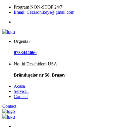
Program NON-STOP 24/7
Email: Cezaron.keys@gmail.com
Urgenta?
0733444666
Noi iti Deschidem USA!
Brândușelor nr 56, Brașov
Acasa
Serviciii
Contact
Contact