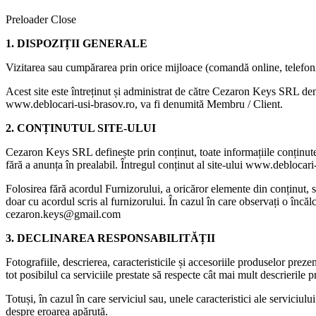
Preloader Close
1. DISPOZIȚII GENERALE
Vizitarea sau cumpărarea prin orice mijloace (comandă online, telefoni
Acest site este întreținut și administrat de către Cezaron Keys SRL den
www.deblocari-usi-brasov.ro, va fi denumită Membru / Client.
2. CONȚINUTUL SITE-ULUI
Cezaron Keys SRL definește prin conținut, toate informațiile conținute 
fără a anunța în prealabil. Întregul conținut al site-ului www.deblocari-
Folosirea fără acordul Furnizorului, a oricăror elemente din conținut, se
doar cu acordul scris al furnizorului. În cazul în care observați o încă
cezaron.keys@gmail.com
3. DECLINAREA RESPONSABILITĂȚII
Fotografiile, descrierea, caracteristicile și accesoriile produselor preze
tot posibilul ca serviciile prestate să respecte cât mai mult descrierile p
Totuși, în cazul în care serviciul sau, unele caracteristici ale serviciulu
despre eroarea apărută.