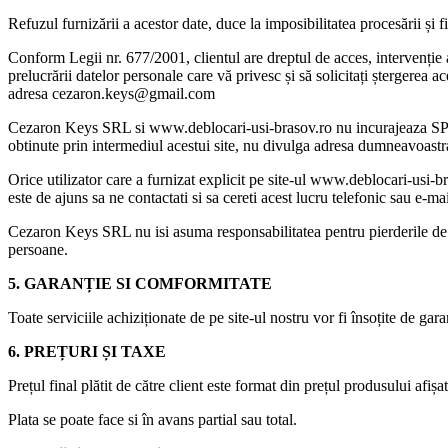
Refuzul furnizării a acestor date, duce la imposibilitatea procesării și
Conform Legii nr. 677/2001, clientul are dreptul de acces, intervenție as
prelucrării datelor personale care vă privesc și să solicitați ștergerea 
adresa cezaron.keys@gmail.com
Cezaron Keys SRL si www.deblocari-usi-brasov.ro nu incurajeaza SPAM-u
obtinute prin intermediul acestui site, nu divulga adresa dumneavoastra
Orice utilizator care a furnizat explicit pe site-ul www.deblocari-usi-b
este de ajuns sa ne contactati si sa cereti acest lucru telefonic sau e-mai
Cezaron Keys SRL nu isi asuma responsabilitatea pentru pierderile de in
persoane.
5. GARANȚIE SI COMFORMITATE
Toate serviciile achiziționate de pe site-ul nostru vor fi însoțite de gara
6. PREȚURI ȘI TAXE
Prețul final plătit de către client este format din prețul produsului afiș
Plata se poate face si în avans partial sau total.