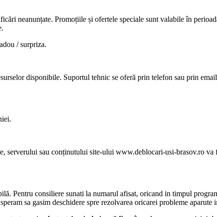
ificări neanunțate. Promoțiile și ofertele speciale sunt valabile în perio
e.
adou / surpriza.
resurselor disponibile. Suportul tehnic se oferă prin telefon sau prin emai
iei.
e, serverului sau conținutului site-ului www.deblocari-usi-brasov.ro va f
abilă. Pentru consiliere sunati la numarul afisat, oricand in timpul progr
 speram sa gasim deschidere spre rezolvarea oricarei probleme aparute in 