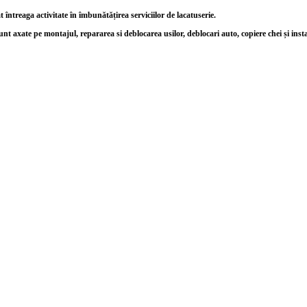
ntreaga activitate în îmbunătățirea serviciilor de lacatuserie.
unt axate pe montajul, repararea si deblocarea usilor, deblocari auto, copiere chei și inst