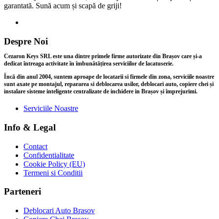
garantată. Sună acum și scapă de griji!
Despre Noi
Cezaron Keys SRL este una dintre primele firme autorizate din Brașov care și-a
dedicat întreaga activitate în îmbunătățirea serviciilor de lacatuserie.
Încă din anul 2004, suntem aproape de locatarii si firmele din zona, serviciile noastre
sunt axate pe montajul, repararea si deblocarea usilor, deblocari auto, copiere chei și
instalare sisteme inteligente centralizate de inchidere in Brașov și împrejurimi.
Serviciile Noastre
Info & Legal
Contact
Confidentialitate
Cookie Policy (EU)
Termeni si Conditii
Parteneri
Deblocari Auto Brasov