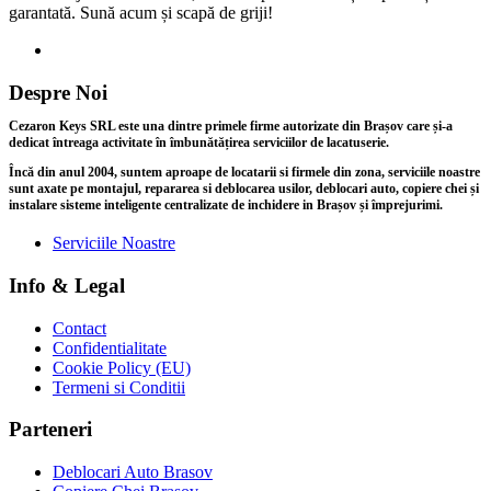
garantată. Sună acum și scapă de griji!
Despre Noi
Cezaron Keys SRL este una dintre primele firme autorizate din Brașov care și-a
dedicat întreaga activitate în îmbunătățirea serviciilor de lacatuserie.
Încă din anul 2004, suntem aproape de locatarii si firmele din zona, serviciile noastre
sunt axate pe montajul, repararea si deblocarea usilor, deblocari auto, copiere chei și
instalare sisteme inteligente centralizate de inchidere in Brașov și împrejurimi.
Serviciile Noastre
Info & Legal
Contact
Confidentialitate
Cookie Policy (EU)
Termeni si Conditii
Parteneri
Deblocari Auto Brasov