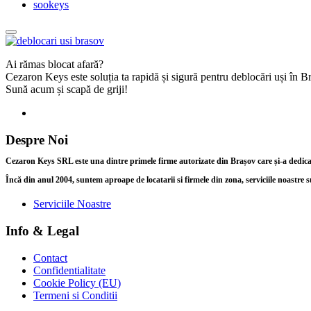
sookeys
Ai rămas blocat afară?
Cezaron Keys este soluția ta rapidă și sigură pentru deblocări uși în 
Sună acum și scapă de griji!
Despre Noi
Cezaron Keys SRL este una dintre primele firme autorizate din Brașov care și-a dedicat î
Încă din anul 2004, suntem aproape de locatarii si firmele din zona, serviciile noastre s
Serviciile Noastre
Info & Legal
Contact
Confidentialitate
Cookie Policy (EU)
Termeni si Conditii