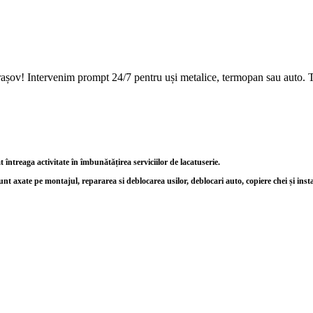
Brașov! Intervenim prompt 24/7 pentru uși metalice, termopan sau auto. T
ntreaga activitate în îmbunătățirea serviciilor de lacatuserie.
unt axate pe montajul, repararea si deblocarea usilor, deblocari auto, copiere chei și inst