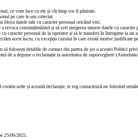
onal, ce vom face cu ele și cât timp vor fi păstrate.
sonal pe care le-am colectat.
au bloca datele tale cu caracter personal oricând vrei.
 a revoca consimțământul și să ceri ștergerea tuturor datele cu caracter 
e cu caracter personal de la operator și să le transferi în întregime la un a
ectăm acest lucru, cu excepția cazului în care există motive justificate p
să folosești detaliile de contact din partea de jos a acestei Politici pri
reptul de a depune o reclamație la autoritatea de supraveghere (Autoritat
nd cookie-urile și această declarație, te rog contactează-ne folosind următ
e 25/06/2021.