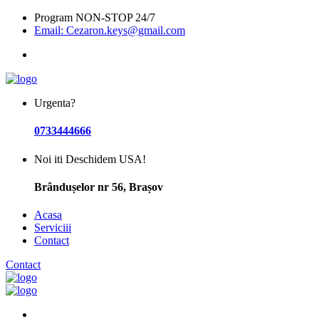
Program NON-STOP 24/7
Email: Cezaron.keys@gmail.com
Urgenta?
0733444666
Noi iti Deschidem USA!
Brândușelor nr 56, Brașov
Acasa
Serviciii
Contact
Contact