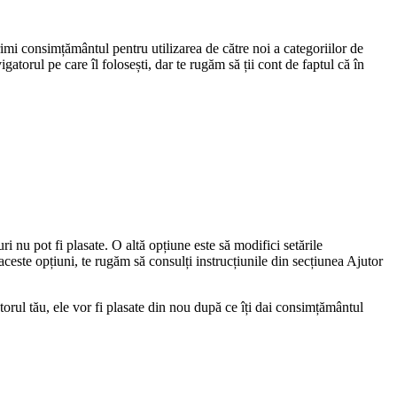
imi consimțământul pentru utilizarea de către noi a categoriilor de
atorul pe care îl folosești, dar te rugăm să ții cont de faptul că în
 nu pot fi plasate. O altă opțiune este să modifici setările
aceste opțiuni, te rugăm să consulți instrucțiunile din secțiunea Ajutor
torul tău, ele vor fi plasate din nou după ce îți dai consimțământul