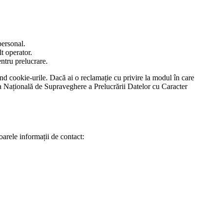
personal.
lt operator.
entru prelucrare.
vind cookie-urile. Dacă ai o reclamație cu privire la modul în care
ea Națională de Supraveghere a Prelucrării Datelor cu Caracter
oarele informații de contact: