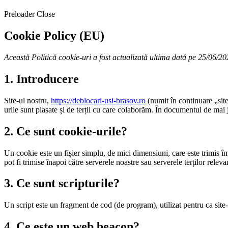
Preloader Close
Cookie Policy (EU)
Această Politică cookie-uri a fost actualizată ultima dată pe 25/06/20
1. Introducere
Site-ul nostru,
https://deblocari-usi-brasov.ro
(numit în continuare „site
urile sunt plasate și de terții cu care colaborăm. În documentul de ma
2. Ce sunt cookie-urile?
Un cookie este un fișier simplu, de mici dimensiuni, care este trimis îm
pot fi trimise înapoi către serverele noastre sau serverele terților relevan
3. Ce sunt scripturile?
Un script este un fragment de cod (de program), utilizat pentru ca site-
4. Ce este un web beacon?