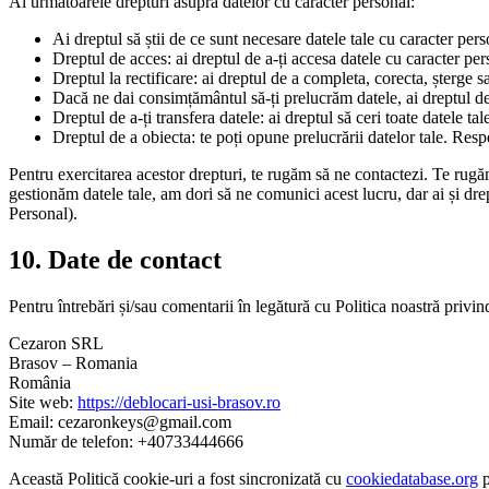
Ai următoarele drepturi asupra datelor cu caracter personal:
Ai dreptul să știi de ce sunt necesare datele tale cu caracter pers
Dreptul de acces: ai dreptul de a-ți accesa datele cu caracter per
Dreptul la rectificare: ai dreptul de a completa, corecta, șterge s
Dacă ne dai consimțământul să-ți prelucrăm datele, ai dreptul de
Dreptul de a-ți transfera datele: ai dreptul să ceri toate datele tal
Dreptul de a obiecta: te poți opune prelucrării datelor tale. Resp
Pentru exercitarea acestor drepturi, te rugăm să ne contactezi. Te rugăm 
gestionăm datele tale, am dori să ne comunici acest lucru, dar ai și d
Personal).
10. Date de contact
Pentru întrebări și/sau comentarii în legătură cu Politica noastră privi
Cezaron SRL
Brasov – Romania
România
Site web:
https://deblocari-usi-brasov.ro
Email: cezaronkeys@gmail.com
Număr de telefon: +40733444666
Această Politică cookie-uri a fost sincronizată cu
cookiedatabase.org
p