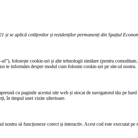
21 și se aplică cetățenilor și rezidenților permanenți din Spațiul Econo
-ul”), folosește cookie-uri și alte tehnologii similare (pentru comoditate
i jos te informăm despre modul cum folosim cookie-uri pe site-ul nostru.
preună cu paginile acestui site web și stocat de navigatorul tău pe hard 
ți, în timpul unei vizite ulterioare.
ul nostru să funcționeze corect și interactiv. Acest cod este executat pe 