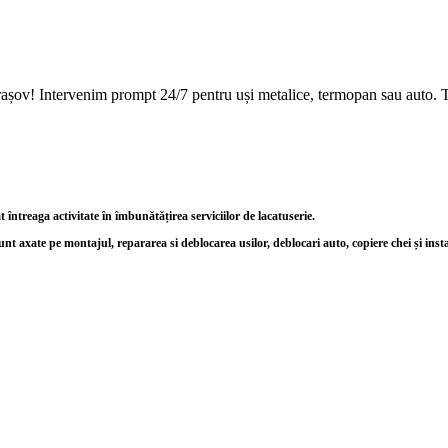
Brașov! Intervenim prompt 24/7 pentru uși metalice, termopan sau auto. T
ntreaga activitate în îmbunătățirea serviciilor de lacatuserie.
unt axate pe montajul, repararea si deblocarea usilor, deblocari auto, copiere chei și inst