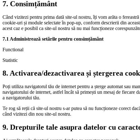
7. Consimțământ
Când vizitezi pentru prima dată site-ul nostru, îți vom arăta o fereast
cookie-uri și module selectate în pop-up, conform descrierii din această 
acest caz e posibil ca site-ul nostru să nu mai funcționeze corespunzăto
7.1 Administrează setările pentru consimțământ
Functional
Statistic
8. Activarea/dezactivarea și ștergerea cook
Poți utiliza navigatorul tău de internet pentru a șterge automat sau man
navigatorului de internet, astfel încât să primești un mesaj de fiecare d
a navigatorului tău.
Te rog să reții că site-ul nostru s-ar putea să nu funcționeze corect da
când vizitezi din nou site-ul nostru.
9. Drepturile tale asupra datelor cu caract