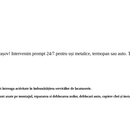
Brașov! Intervenim prompt 24/7 pentru uși metalice, termopan sau auto. T
ntreaga activitate în îmbunătățirea serviciilor de lacatuserie.
unt axate pe montajul, repararea si deblocarea usilor, deblocari auto, copiere chei și inst