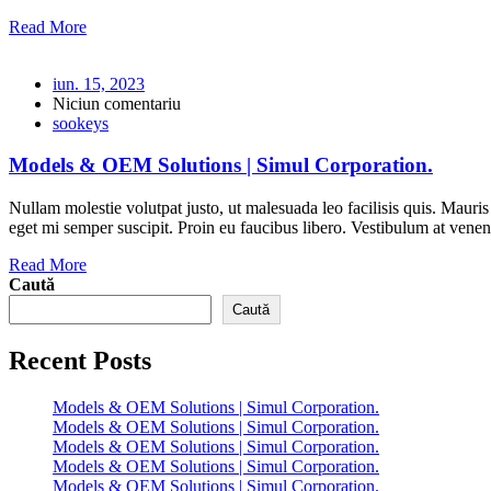
Read More
iun. 15, 2023
Niciun comentariu
sookeys
Models & OEM Solutions | Simul Corporation.
Nullam molestie volutpat justo, ut malesuada leo facilisis quis. Mauris
eget mi semper suscipit. Proin eu faucibus libero. Vestibulum at venena
Read More
Caută
Caută
Recent Posts
Models & OEM Solutions | Simul Corporation.
Models & OEM Solutions | Simul Corporation.
Models & OEM Solutions | Simul Corporation.
Models & OEM Solutions | Simul Corporation.
Models & OEM Solutions | Simul Corporation.